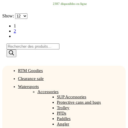
2387 disponibles en ligne
Show:
1
2
Products
search
RTM Goodies
Clearance sale
Watersports
Accessories
SUP Accessories
Protective cans and bags
Trolley
PFDs
Paddles
Angler