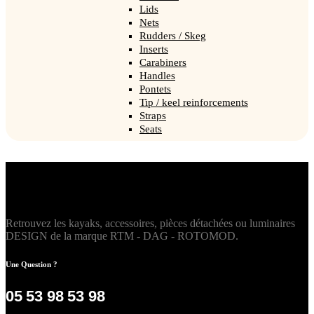
Lids
Nets
Rudders / Skeg
Inserts
Carabiners
Handles
Pontets
Tip / keel reinforcements
Straps
Seats
Retrouvez les kayaks, accessoires, pièces détachées ou luminaires
DESIGN de la marque RTM - DAG - ROTOMOD.
Une Question ?
05 53 98 53 98