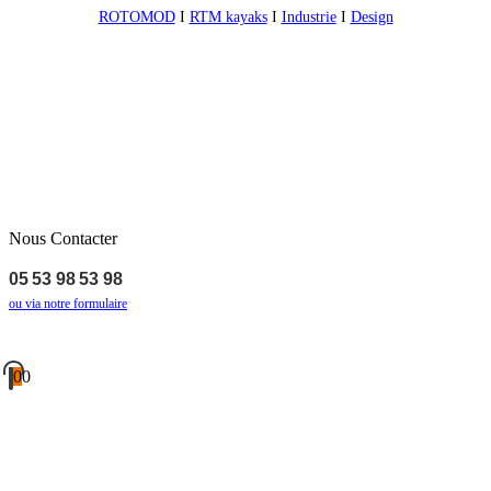
ROTOMOD
I
RTM kayaks
I
Industrie
I
Design
Nous Contacter
05 53 98 53 98
ou via notre formulaire
0
0