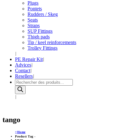
Plugs
Pontets
Rudders / Skeg
Seats
Straps
SUP Fittings
Thigh pads
Tip / keel reinforcements
Trolley Fittings
PE Repair Kit
Advices
Contact
Resellers
Products
search
tango
Home
Product Tag -
tango