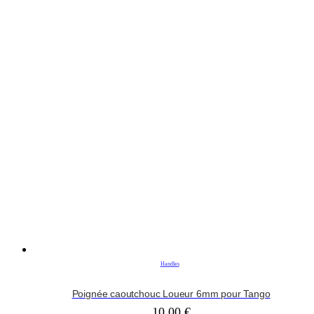
Handles
Poignée caoutchouc Loueur 6mm pour Tango
10,00
€