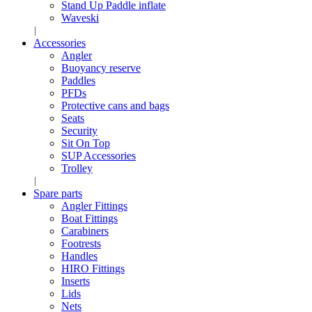
Stand Up Paddle inflate
Waveski
Accessories
Angler
Buoyancy reserve
Paddles
PFDs
Protective cans and bags
Seats
Security
Sit On Top
SUP Accessories
Trolley
Spare parts
Angler Fittings
Boat Fittings
Carabiners
Footrests
Handles
HIRO Fittings
Inserts
Lids
Nets