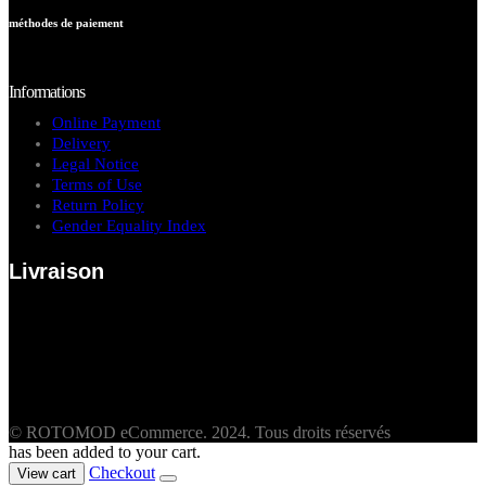
méthodes de paiement
Informations
Online Payment
Delivery
Legal Notice
Terms of Use
Return Policy
Gender Equality Index
Livraison
© ROTOMOD eCommerce. 2024. Tous droits réservés
has been added to your cart.
Checkout
View cart