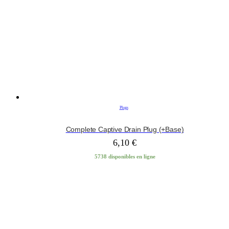
Plugs
Complete Captive Drain Plug (+Base)
6,10
€
5738 disponibles en ligne