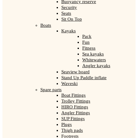
Buoyancy reserve
Security
Seats
Sit On Top
Boats
Kayaks
Pack
Fun
Fitness
Sea kayaks
Whitewaters
Angler kayaks
Seaview board
Stand Up Paddle inflate
Waveski
Spare parts
Boat Fittings
Trolley Fittings
HIRO Fittings
Angler Fittings
SUP Fittings
Plugs
Thigh pads
Footrests