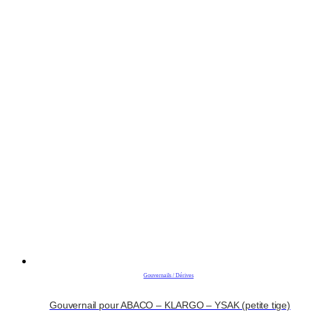
Gouvernails / Dérives
Gouvernail pour ABACO – KLARGO – YSAK (petite tige)