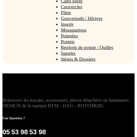
Cales pieds
Couvercles
Filets
Gouvernails / Dérives
Inserts
Mousquetons
Poignées
Pontets
Renforts de pointe / Quilles
Sangles
Sièges & Dossiers
Retrouvez les kayaks, accessoires, pièces détachées ou luminaires
DESIGN de la marque RTM - DAG - ROTOMOD.
Une Question ?
05 53 98 53 98