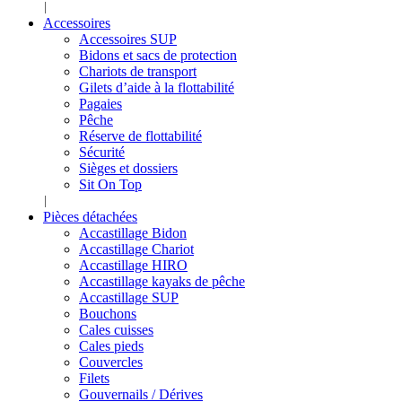
Accessoires
Accessoires SUP
Bidons et sacs de protection
Chariots de transport
Gilets d’aide à la flottabilité
Pagaies
Pêche
Réserve de flottabilité
Sécurité
Sièges et dossiers
Sit On Top
Pièces détachées
Accastillage Bidon
Accastillage Chariot
Accastillage HIRO
Accastillage kayaks de pêche
Accastillage SUP
Bouchons
Cales cuisses
Cales pieds
Couvercles
Filets
Gouvernails / Dérives