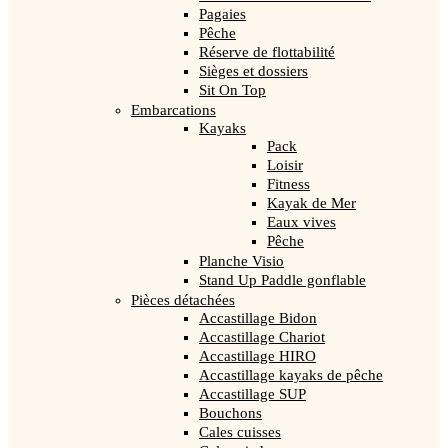
Pagaies
Pêche
Réserve de flottabilité
Sièges et dossiers
Sit On Top
Embarcations
Kayaks
Pack
Loisir
Fitness
Kayak de Mer
Eaux vives
Pêche
Planche Visio
Stand Up Paddle gonflable
Pièces détachées
Accastillage Bidon
Accastillage Chariot
Accastillage HIRO
Accastillage kayaks de pêche
Accastillage SUP
Bouchons
Cales cuisses