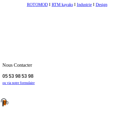
ROTOMOD
I
RTM kayaks
I
Industrie
I
Design
Nous Contacter
05 53 98 53 98
ou via notre formulaire
0
0