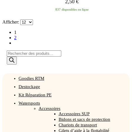
2,50
€
837 disponibles en ligne
Afficher:
1
2
Recherche
de
produits
Goodies RTM
Destockage
Kit Réparation PE
Watersports
Accessoires
Accessoires SUP
Bidons et sacs de protection
Chariots de transport
Gilets d’aide à la flottabilité