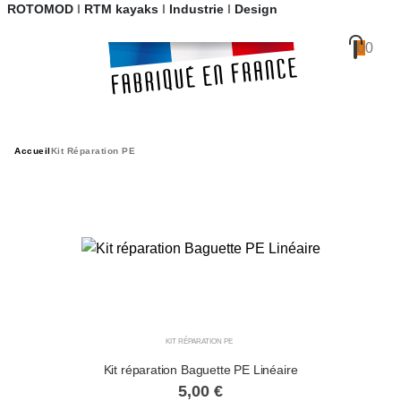
ROTOMOD
I
RTM kayaks
I
Industrie
I
Design
0
0
Accueil
Kit Réparation PE
KIT RÉPARATION PE
Kit réparation Baguette PE Linéaire
5,00
€