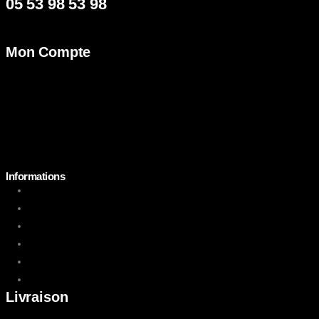
05 53 98 53 98
Mon Compte
Mon Compte
Mes Commandes
Mes Adresses
Mes Informations
Suivre votre commande
Nous Contacter
Informations
Paiement en ligne
Livraison
Mentions Légales
Conditions d'utilisations
Politique de Retour
Index égalité femmes-hommes
Livraison