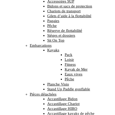
Accessoires SUP
Bidons et sacs de protection
Chariots de transport
Gilets d’aide à la flottabilité
Pagaies
Pêche
Réserve de flottabilité
Sièges et dossiers
Sit On Top
Embarcations
Kayaks
Pack
Loisir
Fitness
Kayak de Mer
Eaux vives
Pêche
Planche Visio
Stand Up Paddle gonflable
Pièces détachées
Accastillage Bidon
Accastillage Chariot
Accastillage HIRO
Accastillage kayaks de pêche