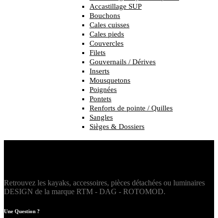
Accastillage SUP
Bouchons
Cales cuisses
Cales pieds
Couvercles
Filets
Gouvernails / Dérives
Inserts
Mousquetons
Poignées
Pontets
Renforts de pointe / Quilles
Sangles
Sièges & Dossiers
Retrouvez les kayaks, accessoires, pièces détachées ou luminaires
DESIGN de la marque RTM - DAG - ROTOMOD.
Une Question ?