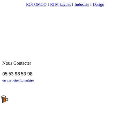
ROTOMOD
I
RTM kayaks
I
Industrie
I
Design
Nous Contacter
05 53 98 53 98
ou via notre formulaire
0
0