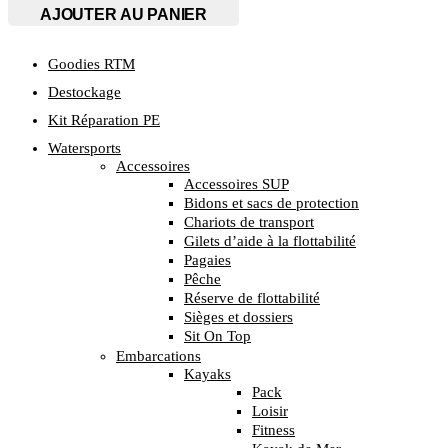
MAYA
AJOUTER AU PANIER
100N
T2
Goodies RTM
(30-
40kg)
Destockage
Kit Réparation PE
Watersports
Accessoires
Accessoires SUP
Bidons et sacs de protection
Chariots de transport
Gilets d’aide à la flottabilité
Pagaies
Pêche
Réserve de flottabilité
Sièges et dossiers
Sit On Top
Embarcations
Kayaks
Pack
Loisir
Fitness