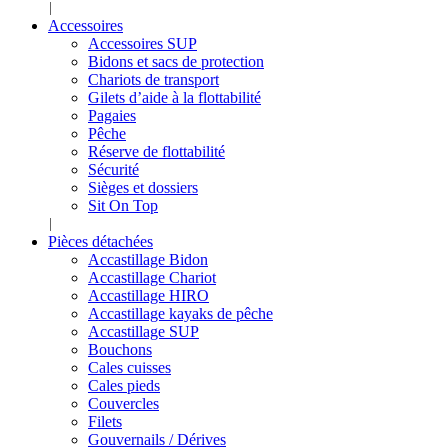
Accessoires
Accessoires SUP
Bidons et sacs de protection
Chariots de transport
Gilets d’aide à la flottabilité
Pagaies
Pêche
Réserve de flottabilité
Sécurité
Sièges et dossiers
Sit On Top
Pièces détachées
Accastillage Bidon
Accastillage Chariot
Accastillage HIRO
Accastillage kayaks de pêche
Accastillage SUP
Bouchons
Cales cuisses
Cales pieds
Couvercles
Filets
Gouvernails / Dérives