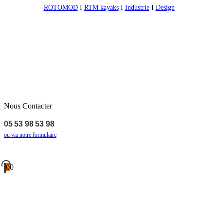
ROTOMOD
I
RTM kayaks
I
Industrie
I
Design
Nous Contacter
05 53 98 53 98
ou via notre formulaire
0
0