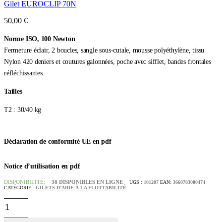
Gilet EUROCLIP 70N
50,00
€
Norme ISO, 100 Newton
Fermeture éclair, 2 boucles, sangle sous-cutale, mousse polyéthylène, tissu
Nylon 420 deniers et coutures galonnées, poche avec sifflet, bandes frontales
réfléchissantes.
Tailles
T2 : 30/40 kg
Déclaration de conformité UE en pdf
Notice d’utilisation en pdf
DISPONIBILITÉ:
38 DISPONIBLES EN LIGNE
UGS :
101207
EAN
:
3660783000474
CATÉGORIE :
GILETS D’AIDE À LA FLOTTABILITÉ
quantité
de
Gilet