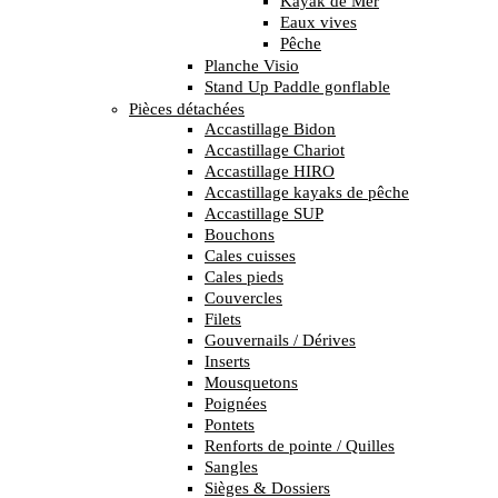
Kayak de Mer
Eaux vives
Pêche
Planche Visio
Stand Up Paddle gonflable
Pièces détachées
Accastillage Bidon
Accastillage Chariot
Accastillage HIRO
Accastillage kayaks de pêche
Accastillage SUP
Bouchons
Cales cuisses
Cales pieds
Couvercles
Filets
Gouvernails / Dérives
Inserts
Mousquetons
Poignées
Pontets
Renforts de pointe / Quilles
Sangles
Sièges & Dossiers