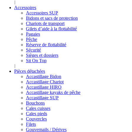
Accessoires
Accessoires SUP
Bidons et sacs de protection
Chariots de transport
Gilets d’aide à la flottabilité
Pagaies
Pêche
Réserve de flottabilité
Sécurité
Sièges et dossiers
Sit On Top
Pièces détachées
Accastillage Bidon
Accastillage Chariot
Accastillage HIRO
Accastillage kayaks de pêche
Accastillage SUP
Bouchons
Cales cuisses
Cales pieds
Couvercles
Filets
Gouvernails / Dérives