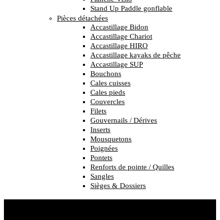
Stand Up Paddle gonflable
Pièces détachées
Accastillage Bidon
Accastillage Chariot
Accastillage HIRO
Accastillage kayaks de pêche
Accastillage SUP
Bouchons
Cales cuisses
Cales pieds
Couvercles
Filets
Gouvernails / Dérives
Inserts
Mousquetons
Poignées
Pontets
Renforts de pointe / Quilles
Sangles
Sièges & Dossiers