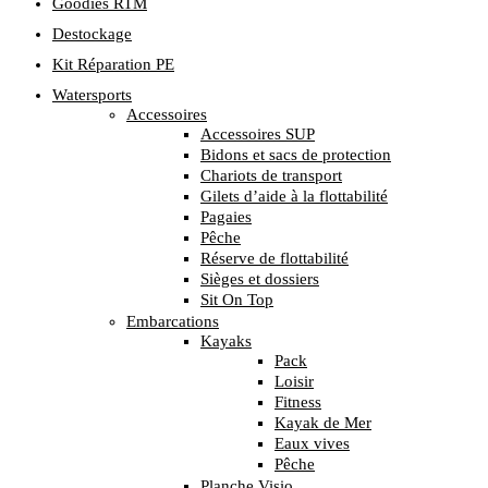
Goodies RTM
Destockage
Kit Réparation PE
Watersports
Accessoires
Accessoires SUP
Bidons et sacs de protection
Chariots de transport
Gilets d’aide à la flottabilité
Pagaies
Pêche
Réserve de flottabilité
Sièges et dossiers
Sit On Top
Embarcations
Kayaks
Pack
Loisir
Fitness
Kayak de Mer
Eaux vives
Pêche
Planche Visio