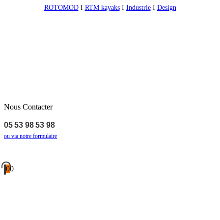
ROTOMOD
I
RTM kayaks
I
Industrie
I
Design
Nous Contacter
05 53 98 53 98
ou via notre formulaire
0
0