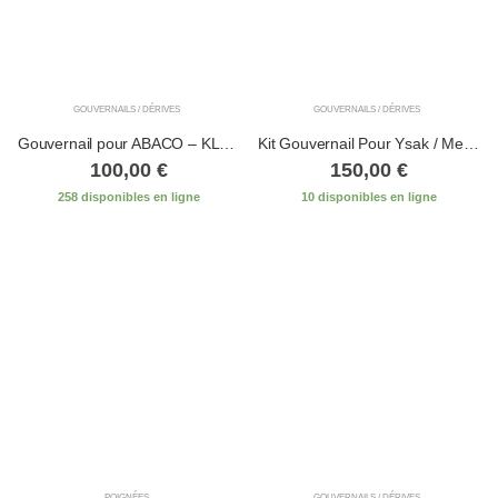
GOUVERNAILS / DÉRIVES
GOUVERNAILS / DÉRIVES
Gouvernail pour ABACO – KLARGO – YSAK (petite tige)
Kit Gouvernail Pour Ysak / Mezzo
100,00
€
150,00
€
258 disponibles en ligne
10 disponibles en ligne
POIGNÉES
GOUVERNAILS / DÉRIVES