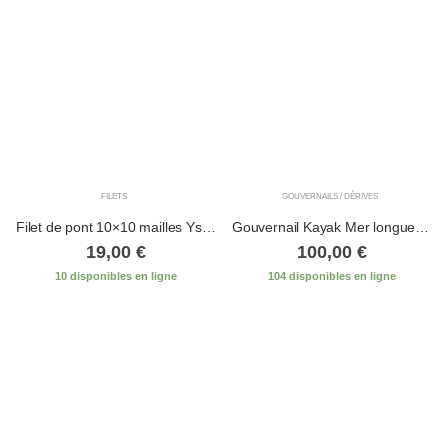
FILETS
GOUVERNAILS / DÉRIVES
Filet de pont 10×10 mailles Ysak Brio complet
Gouvernail Kayak Mer longue tige / longue pale pour k2
19,00
€
100,00
€
10 disponibles en ligne
104 disponibles en ligne