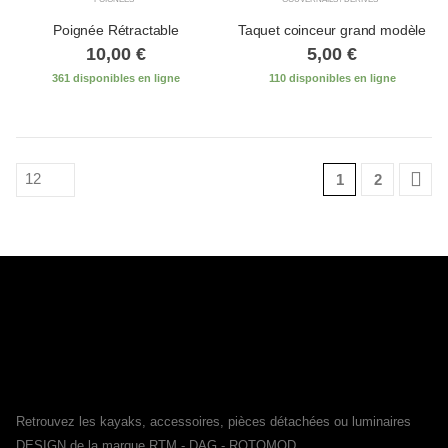
Poignée Rétractable
Taquet coinceur grand modèle
10,00
€
5,00
€
361 disponibles en ligne
110 disponibles en ligne
1
2
Retrouvez les kayaks, accessoires, pièces détachées ou luminaires
DESIGN de la marque RTM - DAG - ROTOMOD.