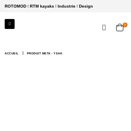
ROTOMOD
I
RTM kayaks
I
Industrie
I
Design
0
ACCUEIL
PRODUIT META -
YSAK