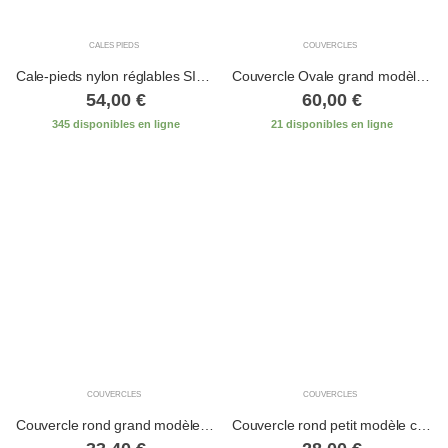
CALES PIEDS
COUVERCLES
Cale-pieds nylon réglables SIT IN complet
Couvercle Ovale grand modèle caoutchouc 42/30 Ysak Mezzo
54,00
€
60,00
€
345 disponibles en ligne
21 disponibles en ligne
COUVERCLES
COUVERCLES
Couvercle rond grand modèle caoutchouc D.24 cm
Couvercle rond petit modèle caoutchouc D.20 cm