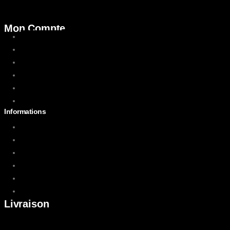
Mon Compte
Mon Compte
Mes Commandes
Mes Adresses
Mes Informations
Suivre votre commande
Nous Contacter
Informations
Paiement en ligne
Livraison
Mentions Légales
Conditions d'utilisations
Politique de Retour
Index égalité femmes-hommes
Livraison