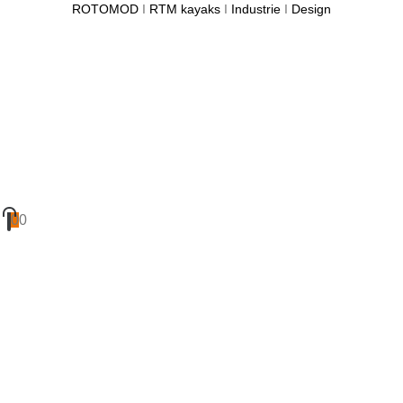
ROTOMOD
I
RTM kayaks
I
Industrie
I
Design
0
0